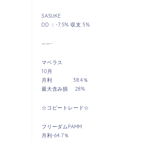
SASUKE
DD ：-7.5% 収支 5%
——-
マベラス
10月
月利 38.4％
最大含み損 28%
☆コピートレード☆
フリーダムPAMM
月利-64.7％